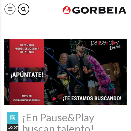
¡En Pause&Play
buscan talento!
10/07