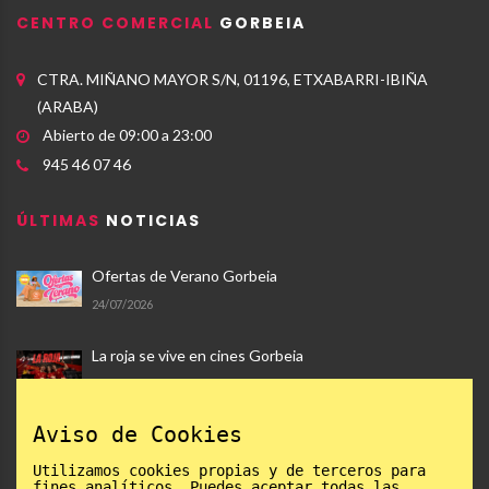
CENTRO COMERCIAL
GORBEIA
CTRA. MIÑANO MAYOR S/N, 01196, ETXABARRI-IBIÑA
(ARABA)
Abierto de 09:00 a 23:00
945 46 07 46
ÚLTIMAS
NOTICIAS
Ofertas de Verano Gorbeia
24/07/2026
La roja se vive en cines Gorbeia
17/07/2026
Aviso de Cookies
Ocio - Plan Gorbeia 2026
19/06/2026
Utilizamos cookies propias y de terceros para
fines analíticos. Puedes aceptar todas las