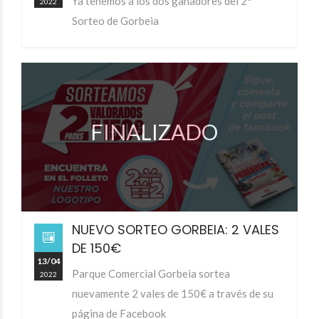
Ya tenemos a los dos ganadores del 2º
2022
Sorteo de Gorbeia
FINALIZADO
NUEVO SORTEO GORBEIA: 2 VALES
DE 150€
13/04
Parque Comercial Gorbeia sortea
2022
nuevamente 2 vales de 150€ a través de su
página de Facebook