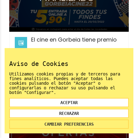
El cine en Gorbeia tiene premio
Por la compra de tu entrada de cine en Cines
04/03
Gorbeia Online tienes premio
2022
Aviso de Cookies
Utilizamos cookies propias y de terceros para
fines analíticos. Puedes aceptar todas las
cookies pulsando el botón "Aceptar" o
configurarlas o rechazar su uso pulsando el
botón "Configurar".
ACEPTAR
FINALIZADO
RECHAZAR
CAMBIAR PREFERENCIAS