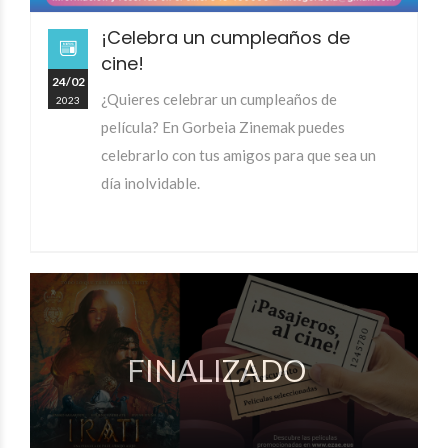
¡Celebra un cumpleaños de
cine!
24/02
¿Quieres celebrar un cumpleaños de
2023
película? En Gorbeia Zinemak puedes
celebrarlo con tus amigos para que sea un
día inolvidable.
FINALIZADO