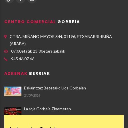
CENTRO COMERCIAL
GORBEIA
CTRA. MIÑANO MAYOR S/N, 01196, ETXABARRI-IBIÑA
(ARABA)
09:00etatik 23:00etara zabalik
945 46 07 46
AZKENAK
BERRIAK
Eskaintzez Betetako Uda Gorbeian
24/07/2026
La roja Gorbeia Zinemetan
17/07/2026