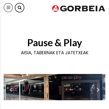
Pause & Play
AISIA, TABERNAK ETA JATETXEAK
Previous
Next