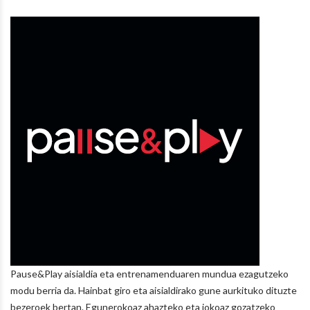
Pause&Play aisialdia eta entrenamenduaren mundua ezagutzeko
modu berria da. Hainbat giro eta aisialdirako gune aurkituko dituzte
bezeroek bertan. Egunerokoaz ahazteko eta jokoaz gozatzeko