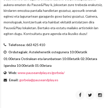
aukera ematen du Pause&Play-k, jokoetan zure trebezia erakutsiz,
kirolaren emozioa pantaila handietan gozatuz, aposurik onenak
eginez eta lagunartean garagardo goxo batez gozatuz. Gainera,
monologoak, kontzertuak eta hainbat ekitaldi antolatzen dira
Pause&Play lokaletan. Bertako eta estatu mailako artistekin lan
egiten dugu. Kontsultatu gure agenda eta ikusiko duzu!
Telefonoa:
663 425 410
Ordutegiak:
Astelehenetik ostegunera 10:00etatik
01:00etara Ostiralean eta larunbatean 10:00etatik 02:30etara
Igandea 10:00etatik 01:00etara
Web:
www.pauseandplay.es/gorbeia/
Email:
gorbeia@pauseandplay.es