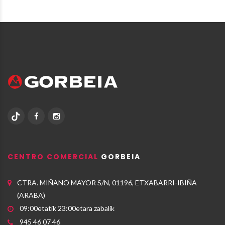
CENTRO COMERCIAL
GORBEIA
CTRA. MIÑANO MAYOR S/N, 01196, ETXABARRI-IBIÑA
(ARABA)
09:00etatik 23:00etara zabalik
945 46 07 46