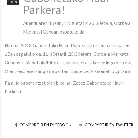
2018
Parkera!
Abenduaren 15ean, 11:30etatik 20:30etara, Gorbeia
Merkatal Gunean ospatuko da.
Hirupin 2018 Gabonetako Haur-Parkea datorren abenduaren
15an ospatuko da, 11:30etatik 20:30etara, Gorbeia Merkatal
Gunean. Hainbat aktibitate, ikuskizun eta tailer egingo dira eta
Olentzero ere izango da bertan, Gasteizetik kilometro gutxira.
Familia osoarentzat plan bikaina! Zatoz Gabonetako Haur-
Parkera!
COMPARTIR EN FACEBOOK
COMPARTIR EN TWITTER