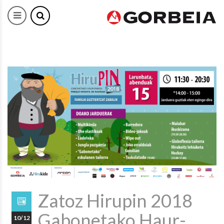
Zatoz Hirupin 2018
Gabonetako Haur-
10/12