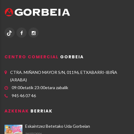
CENTRO COMERCIAL
GORBEIA
CTRA. MIÑANO MAYOR S/N, 01196, ETXABARRI-IBIÑA
(ARABA)
09:00etatik 23:00etara zabalik
945 46 07 46
AZKENAK
BERRIAK
Eskaintzez Betetako Uda Gorbeian
24/07/2026