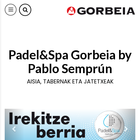
Padel&Spa Gorbeia by
Pablo Semprún
AISIA, TABERNAK ETA JATETXEAK
Previous
Next