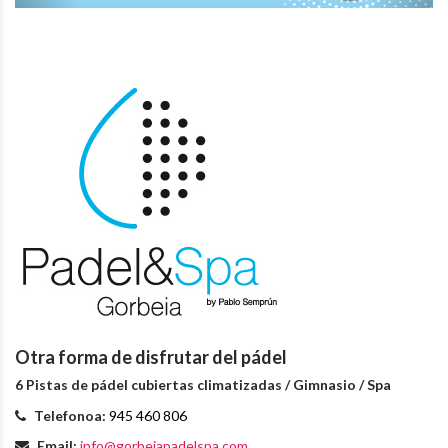
Otra forma de disfrutar del pádel
6 Pistas de pádel cubiertas climatizadas / Gimnasio / Spa
Telefonoa:
945 460 806
Email:
info@gorbeiapadelspa.com